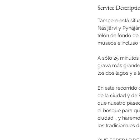
Service Descripti
Tampere está situ
Näsijärvi y Pyhäjä
telón de fondo de 
museos e incluso 
A sólo 25 minutos 
grava más grande d
los dos lagos y a l
En este recorrido 
de la ciudad y de 
que nuestro paseo
el bosque para que
ciudad. , y harem
los tradicionales 