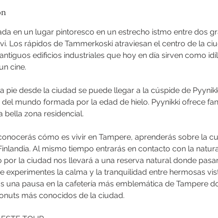
on
ada en un lugar pintoresco en un estrecho istmo entre dos g
rvi. Los rápidos de Tammerkoski atraviesan el centro de la ci
antiguos edificios industriales que hoy en día sirven como idí
un cine.
a pie desde la ciudad se puede llegar a la cúspide de Pyynikk
el mundo formada por la edad de hielo. Pyynikki ofrece fant
a bella zona residencial.
conocerás cómo es vivir en Tampere, aprenderás sobre la cult
Finlandia. Al mismo tiempo entrarás en contacto con la natur
 por la ciudad nos llevará a una reserva natural donde pas
 experimentes la calma y la tranquilidad entre hermosas vis
os una pausa en la cafetería más emblemática de Tampere 
donuts más conocidos de la ciudad.