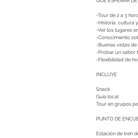
QUÉ ESPERAR DE
-Tour de 2 a 3 hor
-Historia, cultura 
-Ver los lugares 
-Conocimiento sob
-Buenas vistas d
-Probar un sabor t
-Flexibilidad de 
INCLUYE
Snack
Guía local
Tour en grupos p
PUNTO DE ENCU
Estación de tren 