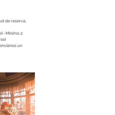
ud de reserva.
te) -Mínimo 2
rse)
 envíanos un