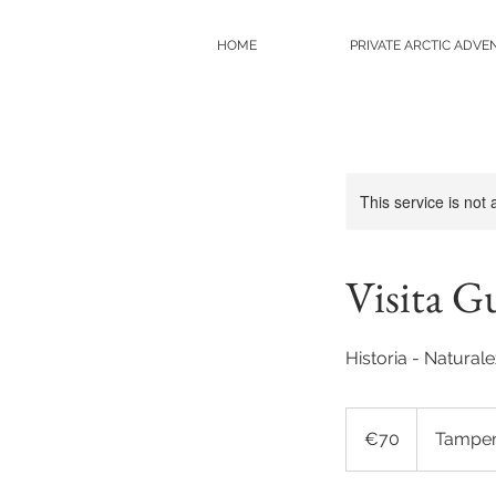
HOME
PRIVATE ARCTIC ADVE
This service is not 
Visita G
Historia - Natural
70
euros
€70
Tampe