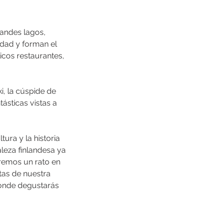
randes lagos,
udad y forman el
licos restaurantes,
i, la cúspide de
ásticas vistas a
ura y la historia
aleza finlandesa ya
aremos un rato en
tas de nuestra
donde degustarás